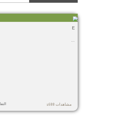
E
...
التف
مشاهدات 1688