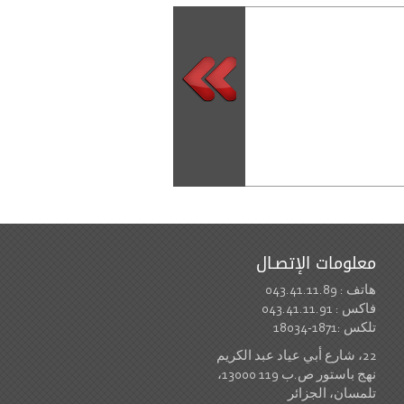
معلومات الإتصـال
هاتف : 043.41.11.89
فاكس : 043.41.11.91
تلكس :1871-18034
22، شارع أبي عياد عبد الكريم
نهج باستور ص.ب 119 13000،
تلمسان، الجزائر