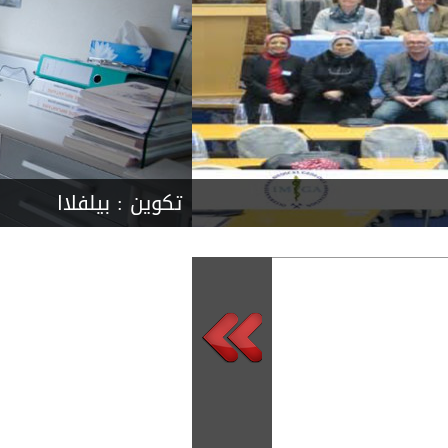
تكوين :
بيلفلاا